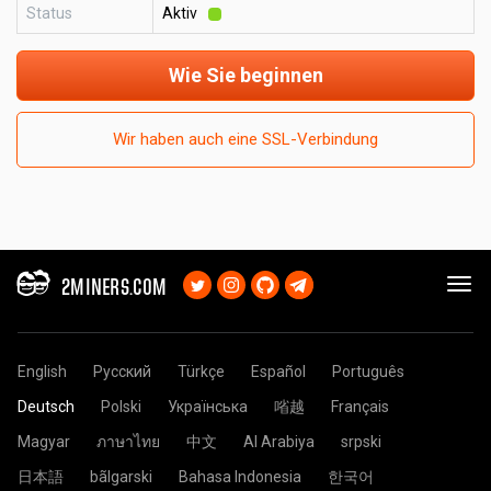
Status
Aktiv
Wie Sie beginnen
Wir haben auch eine SSL-Verbindung
2MINERS.COM
English
Русский
Türkçe
Español
Português
Deutsch
Polski
Українська
㗂越
Français
Magyar
ภาษาไทย
中文
Al Arabiya
srpski
日本語
bãlgarski
Bahasa Indonesia
한국어