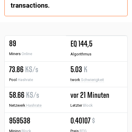
transactions.
89
EQ 144,5
Miners
Online
Algorithmus
73.86
KS/s
5.03
K
Pool
Hashrate
twork
Schwierigkeit
58.66
KS/s
vor 21 Minuten
Netzwerk
Hashrate
Letzter
Block
959538
0.40107
$
Mining
Block
Preis
BTG