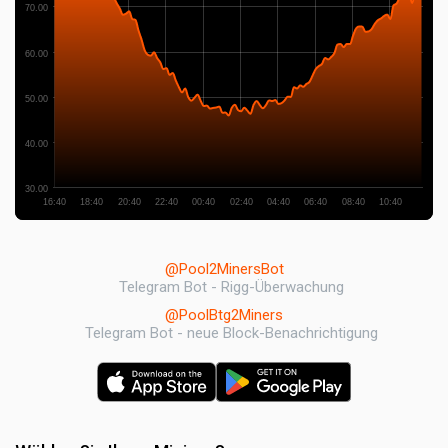
70.00
60.00
50.00
40.00
30.00
16:40
18:40
20:40
22:40
00:40
02:40
04:40
06:40
08:40
10:40
@Pool2MinersBot
Telegram Bot - Rigg-Überwachung
@PoolBtg2Miners
Telegram Bot - neue Block-Benachrichtigung