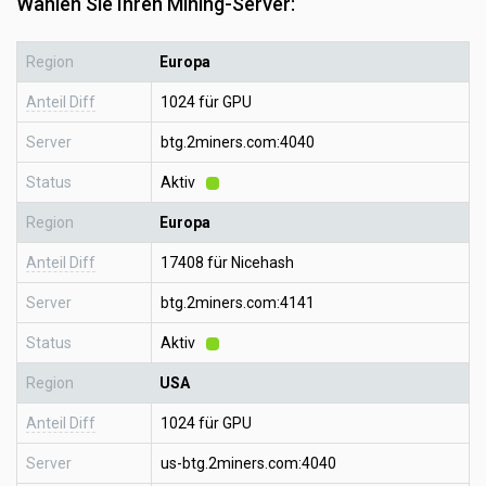
Wählen Sie Ihren Mining-Server:
Region
Europa
Anteil Diff
1024 für GPU
Server
btg.2miners.com:4040
Status
Aktiv
Region
Europa
Anteil Diff
17408 für Nicehash
Server
btg.2miners.com:4141
Status
Aktiv
Region
USA
Anteil Diff
1024 für GPU
Server
us-btg.2miners.com:4040