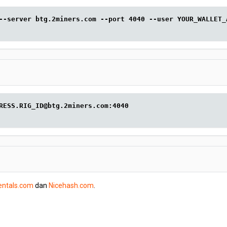
--server btg.2miners.com --port 4040 --user YOUR_WALLET_
RESS.RIG_ID@btg.2miners.com:4040
entals.com
dan
Nicehash.com
.