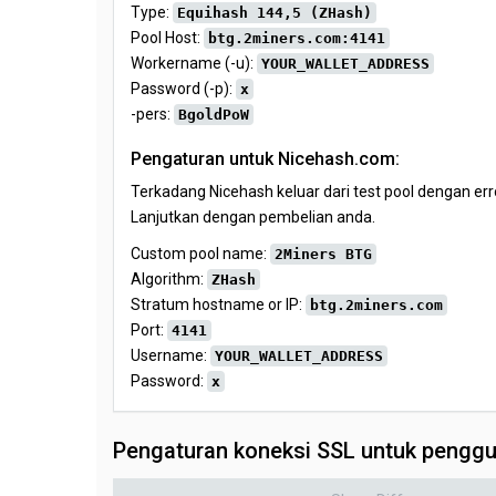
Type:
Equihash 144,5 (ZHash)
Pool Host:
btg.2miners.com:4141
Workername (-u):
YOUR_WALLET_ADDRESS
Password (-p):
x
-pers:
BgoldPoW
Pengaturan untuk Nicehash.com:
Terkadang Nicehash keluar dari test pool dengan er
Lanjutkan dengan pembelian anda.
Custom pool name:
2Miners BTG
Algorithm:
ZHash
Stratum hostname or IP:
btg.2miners.com
Port:
4141
Username:
YOUR_WALLET_ADDRESS
Password:
x
Pengaturan koneksi SSL untuk penggu